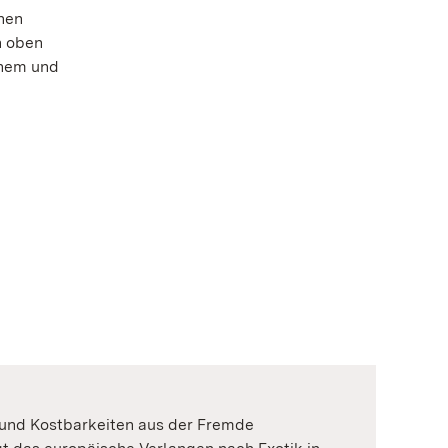
nen
n oben
them und
e und Kostbarkeiten aus der Fremde