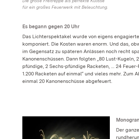
Die große Freitreppe als perfekte Kulisse
für ein großes Feuerwerk mit Beleuchtung.
Es begann gegen 20 Uhr
Das Lichterspektakel wurde von eigens engagiert
komponiert. Die Kosten waren enorm. Und das, ob
im Gegensatz zu späteren Anlässen noch recht spar
Kanonenschüssen. Dann folgten „80 Lust-Kugeln, 2
pfündige, 2 Sechs-pfündige Racketen, … 24 Feuer-R
1.200 Racketen auf einmal“ und vieles mehr. Zum 
einmal 20 Kanonenschüsse abgefeuert.
Monogram
Der ganze
rundherum