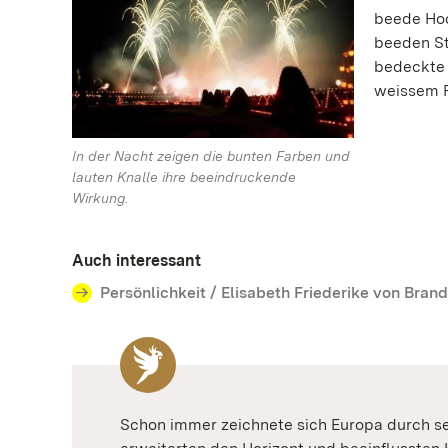
beede Hoc
beeden St
bedeckte 
weissem F
In der Nacht zeigen die bunten Farben und
lauten Knalle ihre beeindruckende
Wirkung.
Auch interessant
Persönlichkeit / Elisabeth Friederike von Bra
Schon immer zeichnete sich Europa durch se