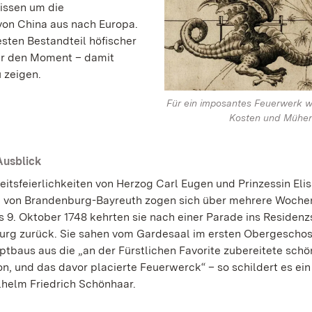
issen um die
von China aus nach Europa.
esten Bestandteil höfischer
ür den Moment – damit
 zeigen.
Für ein imposantes Feuerwerk 
Kosten und Mühen
Ausblick
eitsfeierlichkeiten von Herzog Carl Eugen und Prinzessin Eli
e von Brandenburg-Bayreuth zogen sich über mehrere Woche
 9. Oktober 1748 kehrten sie nach einer Parade ins Residenz
rg zurück. Sie sahen vom Gardesaal im ersten Obergeschos
ptbaus aus die „an der Fürstlichen Favorite zubereitete schö
on, und das davor placierte Feuerwerck“ – so schildert es ein
lhelm Friedrich Schönhaar.