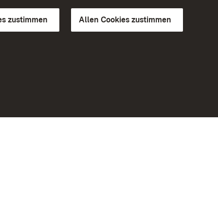
es zustimmen
Allen Cookies zustimmen
d Gärten
Weiteres
Portal
Monumente
Besuchen Sie uns auf Facebook
Besuchen Sie uns auf Instagram
Besuchen Sie uns auf Youtube
Lernen Sie unsere Apps kennen
iheit
Google Play Store
eiten)
App Store für iPhone