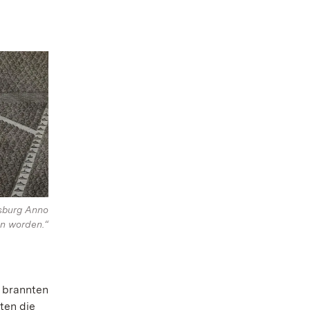
sburg Anno
en worden.“
 brannten
ten die