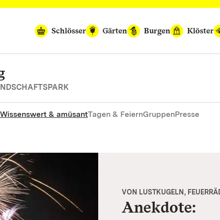
Schlösser
Gärten
Burgen
Klöster
g
LANDSCHAFTSPARK
Wissenswert & amüsant
Tagen & Feiern
Gruppen
Presse
VON LUSTKUGELN, FEUERR
Anekdote: