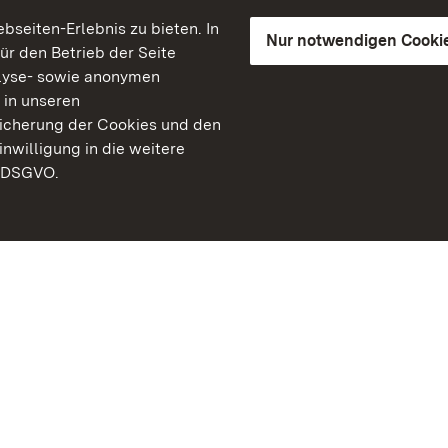
seiten-Erlebnis zu bieten. In
Nur notwendigen Cooki
für den Betrieb der Seite
lyse- sowie anonymen
 in unseren
peicherung der Cookies und den
inwilligung in die weitere
) DSGVO.
Staatliche Schlösser un
Baden-Württemberg
Kontakt
FAQ
Impressum
Datenschutz
Gebärdensprache
Leichte Sprache
Erklärung zur Barrierefre
BITV-konform (geprüfte S