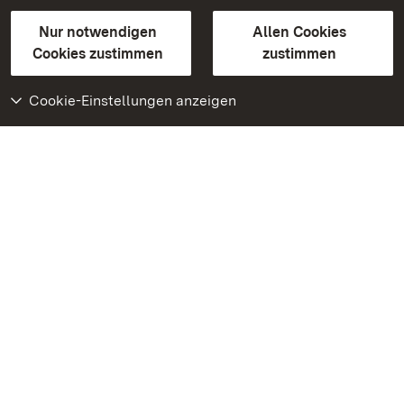
Gebärdensprache
Leichte Sprache
Erklärung zur Barrierefreiheit
Nur notwendigen
Allen Cookies
BITV-konform (geprüfte Seiten)
Cookies zustimmen
zustimmen
Cookie-Einstellungen anzeigen
Weiteres
Portal
Monumente
Besuchen Sie uns auf
Facebook
Besuchen Sie uns auf
Instagram
Besuchen Sie uns auf
Youtube
Lernen Sie unsere Apps
kennen
Google Play Store
App Store für iPhone