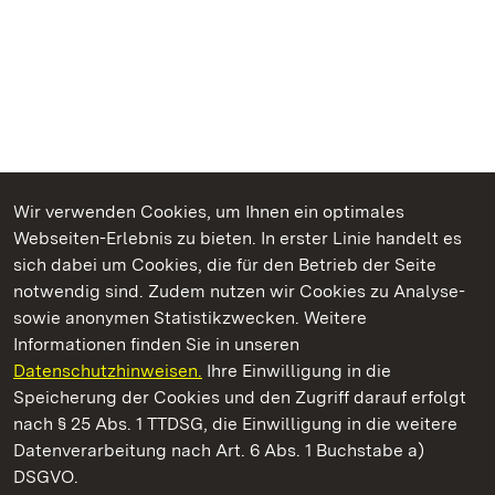
Wir verwenden Cookies, um Ihnen ein optimales
Webseiten-Erlebnis zu bieten. In erster Linie handelt es
Kommen. Staunen. Genießen.
sich dabei um Cookies, die für den Betrieb der Seite
notwendig sind. Zudem nutzen wir Cookies zu Analyse-
sowie anonymen Statistikzwecken. Weitere
Informationen finden Sie in unseren
Datenschutzhinweisen.
Ihre Einwilligung in die
Schloss Favorite Ludwigsburg
Speicherung der Cookies und den Zugriff darauf erfolgt
nach § 25 Abs. 1 TTDSG, die Einwilligung in die weitere
Staatliche Schlösser und Gärten Baden-Württemberg
Datenverarbeitung nach Art. 6 Abs. 1 Buchstabe a)
DSGVO.
Kontakt
FAQ
Impressum
Datenschutz