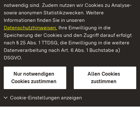
notwendig sind. Zudem nutzen wir Cookies zu Analyse-
sowie anonymen Statistikzwecken. Weitere
Informationen finden Sie in unseren
Datenschutzhinweisen.
Ihre Einwilligung in die
Schloss Favorite Ludwigsburg
Speicherung der Cookies und den Zugriff darauf erfolgt
nach § 25 Abs. 1 TTDSG, die Einwilligung in die weitere
Staatliche Schlösser und Gärten Baden-Württemberg
Datenverarbeitung nach Art. 6 Abs. 1 Buchstabe a)
DSGVO.
Kontakt
FAQ
Impressum
Datenschutz
Gebärdensprache
Leichte Sprache
Erklärung zur Barrierefreiheit
Nur notwendigen
Allen Cookies
BITV-konform (geprüfte Seiten)
Cookies zustimmen
zustimmen
Cookie-Einstellungen anzeigen
Weiteres
Portal
Monumente
Besuchen Sie uns auf
Facebook
Besuchen Sie uns auf
Instagram