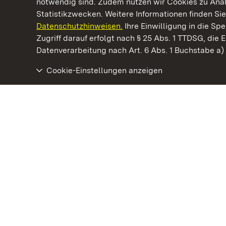
notwendig sind. Zudem nutzen wir Cookies zu Ana
Statistikzwecken. Weitere Informationen finden Sie
Datenschutzhinweisen.
Ihre Einwilligung in die S
Kommen. Staunen. Genießen.
Zugriff darauf erfolgt nach § 25 Abs. 1 TTDSG, die E
Datenverarbeitung nach Art. 6 Abs. 1 Buchstabe a
Cookie-Einstellungen anzeigen
Schloss Favorite Ludwigsburg