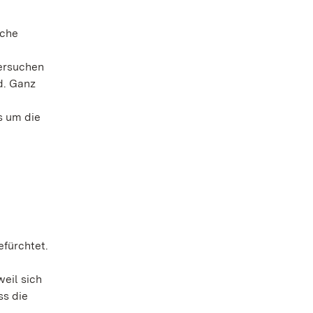
iche
tersuchen
d. Ganz
s um die
efürchtet.
eil sich
ss die