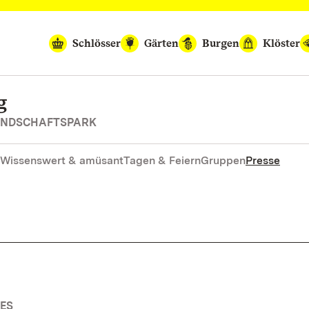
Schlösser
Gärten
Burgen
Klöster
g
LANDSCHAFTSPARK
Wissenswert & amüsant
Tagen & Feiern
Gruppen
Presse
ES