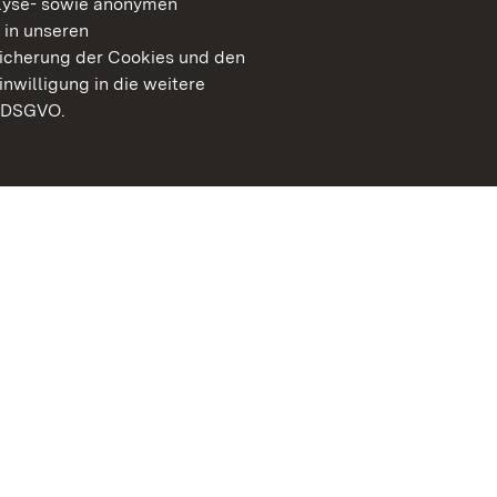
lyse- sowie anonymen
 in unseren
peicherung der Cookies und den
inwilligung in die weitere
) DSGVO.
Staatliche Schlösser un
Baden-Württemberg
Kontakt
FAQ
Impressum
Datenschutz
Gebärdensprache
Leichte Sprache
Erklärung zur Barrierefre
BITV-konform (geprüfte S