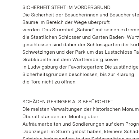
SICHERHEIT STEHT IM VORDERGRUND
Die Sicherheit der Besucherinnen und Besucher ste
Bäume im Bereich der Wege überprüft
werden. Das Sturmtief „Sabine“ mit seinen extreme
die Staatlichen Schlösser und Gärten Baden- Würt
geschlossen sind daher der Schlossgarten der ku
Schwetzingen und der Park um das Lustschloss Favo
Grabkapelle auf dem Württemberg sowie
in Ludwigsburg der Favoritegarten: Die zuständig
Sicherheitsgründen beschlossen, bis zur Klärung
die Tore nicht zu öffnen.
SCHÄDEN GERINGER ALS BEFÜRCHTET
Die meisten Verwaltungen der historischen Monumen
Überall standen am Montag aber
Aufräumarbeiten und Sondierungen auf dem Program
Dachziegel im Sturm gelöst haben; kleinere Schä
Schäden insbesondere in den Schlossgärten so ger