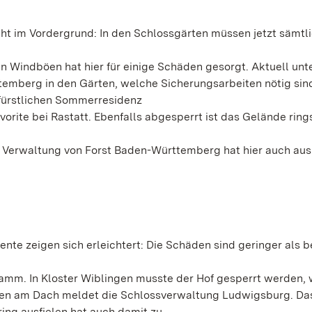
ht im Vordergrund: In den Schlossgärten müssen jetzt sämtl
n Windböen hat hier für einige Schäden gesorgt. Aktuell un
temberg in den Gärten, welche Sicherungsarbeiten nötig sin
rfürstlichen Sommerresidenz
rite bei Rastatt. Ebenfalls abgesperrt ist das Gelände ring
e Verwaltung von Forst Baden-Württemberg hat hier auch aus
te zeigen sich erleichtert: Die Schäden sind geringer als b
m. In Kloster Wiblingen musste der Hof gesperrt werden, w
den am Dach meldet die Schlossverwaltung Ludwigsburg. Da
ing ausfielen hat auch damit zu