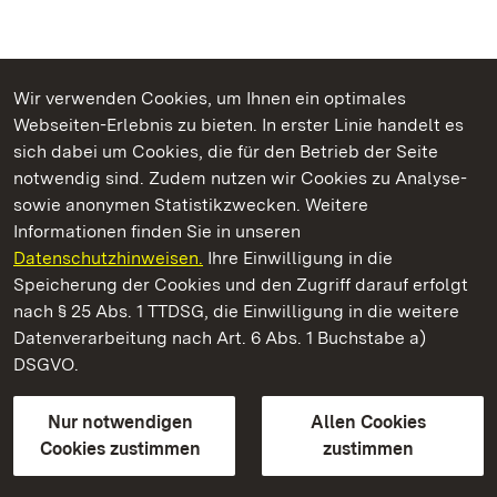
Wir verwenden Cookies, um Ihnen ein optimales
Webseiten-Erlebnis zu bieten. In erster Linie handelt es
Kommen. Staunen. Genießen.
sich dabei um Cookies, die für den Betrieb der Seite
notwendig sind. Zudem nutzen wir Cookies zu Analyse-
sowie anonymen Statistikzwecken. Weitere
Informationen finden Sie in unseren
Datenschutzhinweisen.
Ihre Einwilligung in die
Schloss Favorite Ludwigsburg
Speicherung der Cookies und den Zugriff darauf erfolgt
nach § 25 Abs. 1 TTDSG, die Einwilligung in die weitere
Staatliche Schlösser und Gärten Baden-Württemberg
Datenverarbeitung nach Art. 6 Abs. 1 Buchstabe a)
DSGVO.
Kontakt
FAQ
Impressum
Datenschutz
Gebärdensprache
Leichte Sprache
Erklärung zur Barrierefreiheit
Nur notwendigen
Allen Cookies
BITV-konform (geprüfte Seiten)
Cookies zustimmen
zustimmen