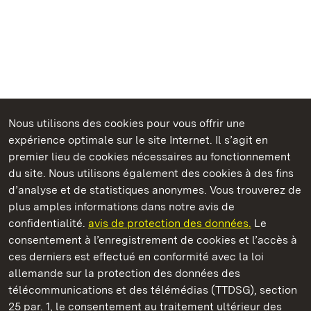
Nous utilisons des cookies pour vous offrir une
expérience optimale sur le site Internet. Il s’agit en
Châteaux et jardins publics du Bade-Wurtemberg
premier lieu de cookies nécessaires au fonctionnement
du site. Nous utilisons également des cookies à des fins
d’analyse et de statistiques anonymes. Vous trouverez de
plus amples informations dans notre avis de
confidentialité.
avis de protection des données.
Le
Château de la Favorite de Ludwigsbourg
consentement à l’enregistrement de cookies et l’accès à
ces derniers est effectué en conformité avec la loi
Châteaux et jardins publics du Bade-Wurtemberg
allemande sur la protection des données des
télécommunications et des télémédias (TTDSG), section
FAQ et réponses
Mentions légales
Protection des données
25 par. 1, le consentement au traitement ultérieur des