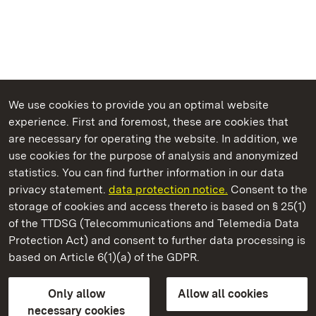
We use cookies to provide you an optimal website
experience. First and foremost, these are cookies that
are necessary for operating the website. In addition, we
use cookies for the purpose of analysis and anonymized
State Palaces and Gardens of Baden-Wuerttemberg
statistics. You can find further information in our data
privacy statement.
data protection notice.
Consent to the
storage of cookies and access thereto is based on § 25(1)
of the TTDSG (Telecommunications and Telemedia Data
Ludwigsburg Favorite Palace
Protection Act) and consent to further data processing is
based on Article 6(1)(a) of the GDPR.
State Palaces and Gardens of Baden-Wuerttemberg
Only allow
Allow all cookies
FAQ
Masthead
Data protection
necessary cookies